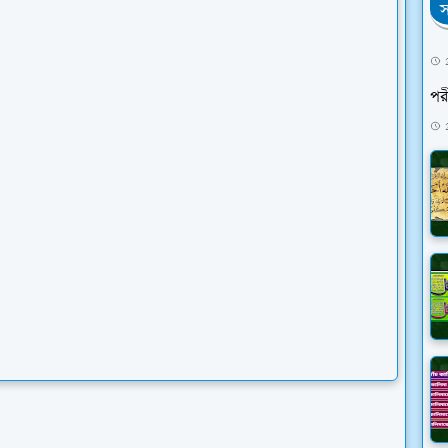
স
পরী