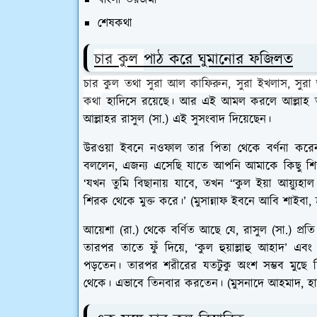
বাংলা তরজমা
শেষকথা
চার কুল
পাঠ করে ঘুমানোর ফজিলত
চার কুল
তথা সুরা আল কাফিরুন, সুরা ইখলাস, সুর
কথা
হাদিসে রয়েছে। আর এই আমল করলে আল্লাহ তা
আল্লাহর রাসুল (সা.) এই সুসংবাদ দিয়েছেন।
উরওয়া ইবনে নওফাল তার পিতা থেকে বর্ণনা করেন 
বললেন, এজন্য এসেছি যাতে আপনি আমাকে কিছু শিক
‘যখন তুমি বিছানায় যাবে, তখন “কুল ইয়া আয়্যুহ
শিরক থেকে মুক্ত করে।’ (মুসান্নাফ ইবনে আবি শাইবা
আয়েশা (রা.) থেকে বর্ণিত আছে যে, রাসুল (সা.) প
তারপর তাতে ফুঁ দিয়ে, ‘কুল হুয়াল্লাহু আহাদ’ এব
পড়তেন। তারপর শরীরের যতটুকু অংশ সম্ভব মুছে 
থেকে। এভাবে তিনবার করতেন। (মুসনাদে আহমাদ, হা