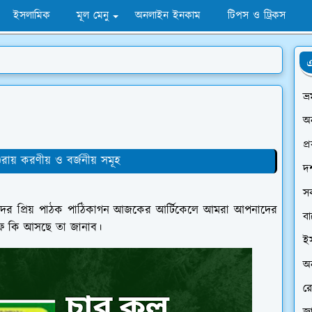
ইসলামিক
মূল মেনু
অনলাইন ইনকাম
টিপস ও ট্রিকস
এ
ভ্
অ
প্
রায় করণীয় ও বর্জনীয় সমূহ
দর
স
আমাদের প্রিয় পাঠক পাঠিকাগন আজকের আর্টিকেলে আমরা আপনাদের
ব
িফে কি আসছে তা জানাব।
ই
অন
রে