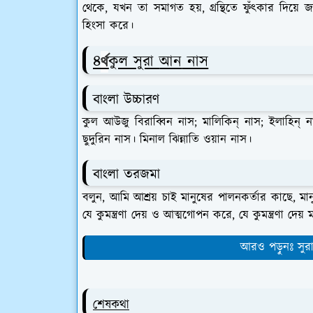
থেকে, যখন তা সমাগত হয়, গ্রন্থিতে ফুঁৎকার দিয়ে
হিংসা করে।
৪
কুল সুরা
আন
নাস
র্থ
বাংলা উচ্চারণ
কুল আউজু বিরাব্বিন নাস; মালিকিন্ নাস; ইলাহিন্ ন
ছুদুরিন নাস। মিনাল ঝিন্নাতি ওয়ান নাস।
বাংলা তরজমা
বলুন, আমি আশ্রয় চাই মানুষের পালনকর্তার কাছে, মা
যে কুমন্ত্রণা দেয় ও আত্মগোপন করে, যে কুমন্ত্রণা দেয়
আরও পড়ুনঃ সুরা 
শেষকথা