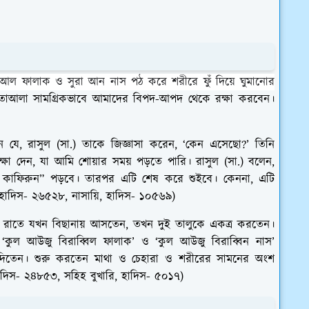
া আল ফালাক ও সুরা আন নাস পঠ করে শরীরে ফুঁ দিয়ে ঘুমানোর
আলা সামগ্রিকভাবে আমাদের বিপদ-আপদ থেকে রক্ষা করবেন।
যে, রাসুল (সা.) তাকে জিজ্ঞাসা করেন, ‘কেন এসেছো?’ তিনি
্ষা দেন, যা আমি শোয়ার সময় পড়তে পারি। রাসুল (সা.) বলেন,
াল কাফিরুন” পড়বে। তারপর এটি শেষ করে শুইবে। কেননা, এটি
, হাদিস- ২৬৫২৮, নাসায়ি, হাদিস- ১০৫৬৯)
্রতি রাতে যখন বিছানায় আসতেন, তখন দুই তালুকে একত্র করতেন।
ং ‘কুল আউজু বিরাব্বিল ফালাক’ ও ‘কুল আউজু বিরাব্বিন নাস’
দিতেন। শুরু করতেন মাথা ও চেহারা ও শরীরের সামনের অংশ
দিস- ২৪৮৫৩, সহিহ বুখারি, হাদিস- ৫০১৭)