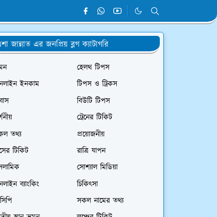
শা জান্নাত এর জনপ্রিয় ব্লগ ক্যাটাগরি
রমন
হেলথ টিপস
নলাইন ইনকাম
টিপস ও ট্রিকস
রবাস
বিউটি টিপস
্শনীয়
ট্রেনের টিকিট
কল তথ্য
প্রয়োজনীয়
াসের টিকিট
রাত্রি যাপন
সলামিক
সোশ্যাল মিডিয়া
লাইন ব্যাংকিং
চিকিৎসা
সিপি
সকল নামের তথ্য