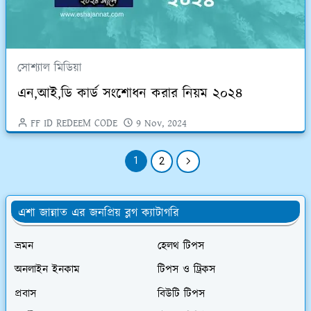
সোশ্যাল মিডিয়া
এন,আই,ডি কার্ড সংশোধন করার নিয়ম ২০২৪
FF ID REDEEM CODE
9 Nov, 2024
1
2
এশা জান্নাত এর জনপ্রিয় ব্লগ ক্যাটাগরি
ভ্রমন
হেলথ টিপস
অনলাইন ইনকাম
টিপস ও ট্রিকস
প্রবাস
বিউটি টিপস