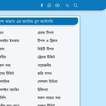
শা জান্নাত এর জনপ্রিয় ব্লগ ক্যাটাগরি
রমন
হেলথ টিপস
নলাইন ইনকাম
টিপস ও ট্রিকস
রবাস
বিউটি টিপস
্শনীয়
ট্রেনের টিকিট
কল তথ্য
প্রয়োজনীয়
াসের টিকিট
রাত্রি যাপন
সলামিক
সোশ্যাল মিডিয়া
লাইন ব্যাংকিং
চিকিৎসা
সিপি
সকল নামের তথ্য