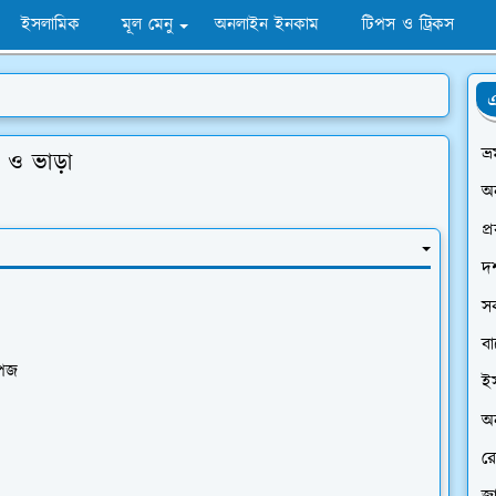
ইসলামিক
মূল মেনু
অনলাইন ইনকাম
টিপস ও ট্রিকস
এ
ভ্
ী ও ভাড়া
অ
প্
দর
স
ব
পেজ
ই
অন
রে