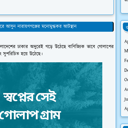
জা
ে আসুন নারায়ণগঞ্জের মনোমুগ্ধকর আটস্থান
ও
A
ংলাদেশের ঢাকার অদুরেই গড়ে উঠেছে বাণিজ্যিক ভাবে গোলাপের
M
বং সুপরিচিত হয়ে উঠেছে।
F
D
O
A
J
A