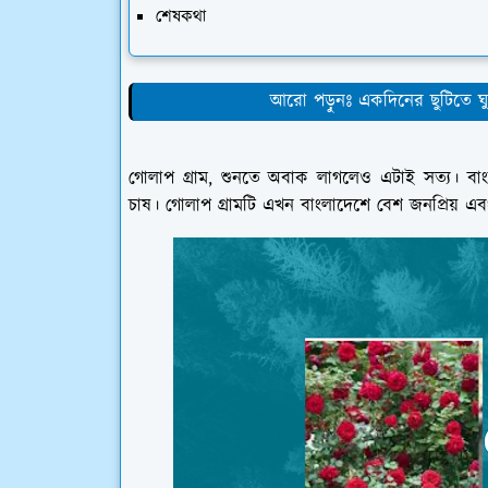
শেষকথা
আরো পড়ুনঃ একদিনের ছুটিতে ঘুর
গোলাপ গ্রাম, শুনতে অবাক লাগলেও এটাই সত্য। বা
চাষ। গোলাপ গ্রামটি এখন বাংলাদেশে বেশ জনপ্রিয় এ