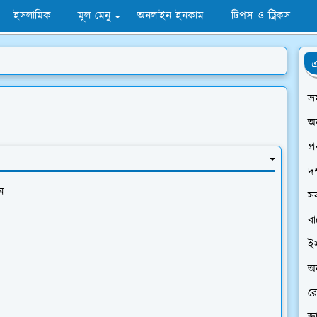
ইসলামিক
মূল মেনু
অনলাইন ইনকাম
টিপস ও ট্রিকস
এ
ভ্
অ
প্
দর
ন
স
ব
ই
অন
রে