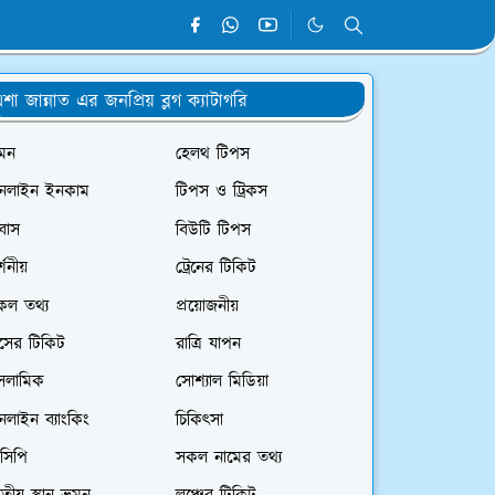
শা জান্নাত এর জনপ্রিয় ব্লগ ক্যাটাগরি
রমন
হেলথ টিপস
নলাইন ইনকাম
টিপস ও ট্রিকস
রবাস
বিউটি টিপস
্শনীয়
ট্রেনের টিকিট
কল তথ্য
প্রয়োজনীয়
াসের টিকিট
রাত্রি যাপন
সলামিক
সোশ্যাল মিডিয়া
লাইন ব্যাংকিং
চিকিৎসা
সিপি
সকল নামের তথ্য