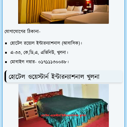
যোগাযোগের ঠিকানা-
হোটেল রয়্যেল ইন্টারন্যাশনাল (আবাসিক)।
এ-৩৩, কে,ডি,এ, এভিনিউ, খুলনা।
মোবাইল নম্বার- ০১৭১১১৩০০৪৮।
হোটেল ওয়েস্টার্ন ইন্টারন্যাশনাল খুলনা