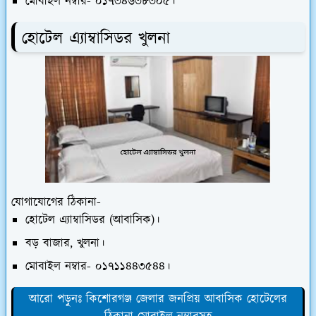
মোবাইল নম্বার- ০১৭৩৪৬৩৮৩০৫।
হোটেল এ্যাম্বাসিডর খুলনা
যোগাযোগের ঠিকানা-
হোটেল এ্যাম্বাসিডর (আবাসিক)।
বড় বাজার, খুলনা।
মোবাইল নম্বার- ০১৭১১৪৪৩৫৪৪।
আরো পড়ুনঃ কিশোরগঞ্জ জেলার জনপ্রিয় আবাসিক হোটেলের