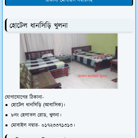
ঠিকানা মোবাইল নম্বারসহ
হোটেল ধানসিড়ি খুলনা
যোগাযোগের ঠিকানা-
হোটেল ধানসিড়ি (আবাসিক)।
৮নং হেলাতল রোড, খুলনা।
মোবাইল নম্বার- ০১৭২৩৩৭১৩১৩।