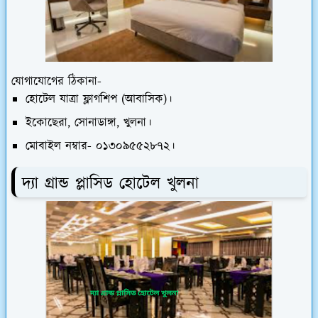
যোগাযোগের ঠিকানা-
হোটেল যাত্রা ফ্লাগশিপ (আবাসিক)।
ইকোছেরা, সোনাডাঙ্গা, খুলনা।
মোবাইল নম্বার- ০১৩০৯৫৫২৮৭২।
দ্যা গ্রান্ড প্লাসিড হোটেল খুলনা