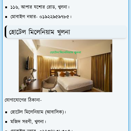
১১৬, আপার যশোর রোড, খুলনা।
মোবাইল নম্বার- ০১৯২২৯৫৯৭৮৫।
হোটেল মিলেনিয়াম খুলনা
যোগাযোগের ঠিকানা-
হোটেল মিলেনিয়াম (আবাসিক)।
মজিদ সরণী, খুলনা।