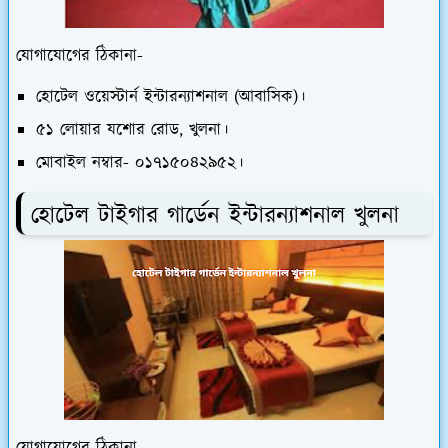
যোগাযোগের ঠিকানা-
হোটেল ওয়েস্টার্ন ইন্টারন্যাশনাল (আবাসিক)।
৫১ লোয়ার যশোর রোড, খুলনা।
মোবাইল নম্বার- ০১৭১৫০৪২৯৫২।
হোটেল টাইগার গার্ডেন ইন্টারন্যাশনাল খুলনা
যোগাযোগের ঠিকানা-