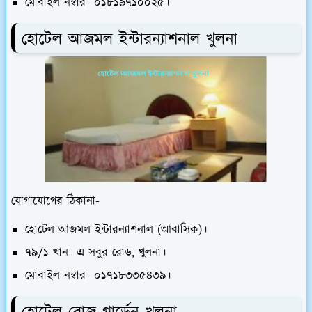
মোবাইল নম্বার- ০১৮১৯৭১০০২৫।
হোটেল আজমল ইন্টারন্যাশনাল খুলনা
যোগাযোগের ঠিকানা-
হোটেল আজমল ইন্টারন্যাশনাল (আবাসিক)।
৭৯/১ খান- এ সবুর রোড, খুলনা।
মোবাইল নম্বার- ০১৭১৮৩৩৫৪৩৯।