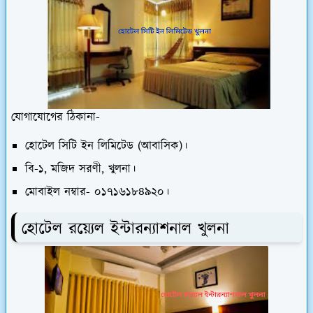
যোগাযোগের ঠিকানা-
হোটেল সিটি ইন লিমিটেড (আবাসিক)।
বি-১, মজিদ সরণী, খুলনা।
মোবাইল নম্বার- ০১৭১৬১৮৪৯২০।
হোটেল রয়্যেল ইন্টারন্যাশনাল খুলনা