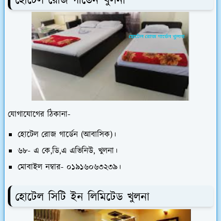
হোটেল রোজ গার্ডেন খুলনা
যোগাযোগের ঠিকানা-
হোটেল রোজ গার্ডেন (আবাসিক)।
৬৮- এ কে,ডি,এ এভিনিউ, খুলনা।
মোবাইল নম্বার- ০১৯১৬০৬৩২৩৯।
হোটেল সিটি ইন লিমিটেড খুলনা