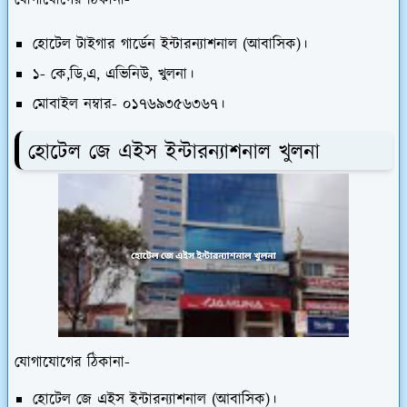
হোটেল টাইগার গার্ডেন ইন্টারন্যাশনাল (আবাসিক)।
১- কে,ডি,এ, এভিনিউ, খুলনা।
মোবাইল নম্বার- ০১৭৬৯৩৫৬৩৬৭।
হোটেল জে এইস ইন্টারন্যাশনাল খুলনা
যোগাযোগের ঠিকানা-
হোটেল জে এইস ইন্টারন্যাশনাল (আবাসিক)।