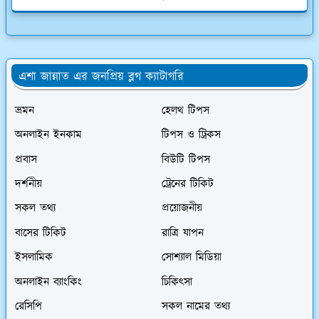
এশা জান্নাত এর জনপ্রিয় ব্লগ ক্যাটাগরি
ভ্রমন
হেলথ টিপস
অনলাইন ইনকাম
টিপস ও ট্রিকস
প্রবাস
বিউটি টিপস
দর্শনীয়
ট্রেনের টিকিট
সকল তথ্য
প্রয়োজনীয়
বাসের টিকিট
রাত্রি যাপন
ইসলামিক
সোশ্যাল মিডিয়া
অনলাইন ব্যাংকিং
চিকিৎসা
রেসিপি
সকল নামের তথ্য