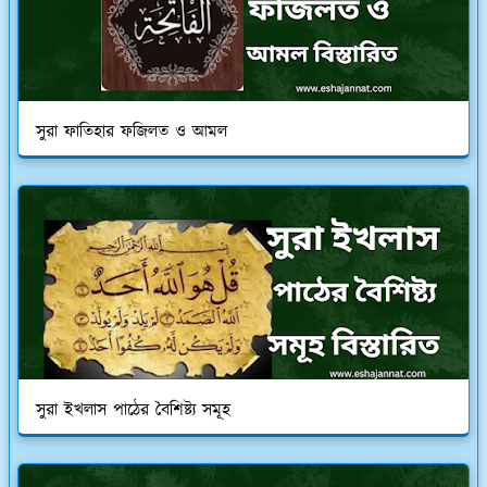
সুরা ফাতিহার ফজিলত ও আমল
সুরা ইখলাস পাঠের বৈশিষ্ট্য সমূহ