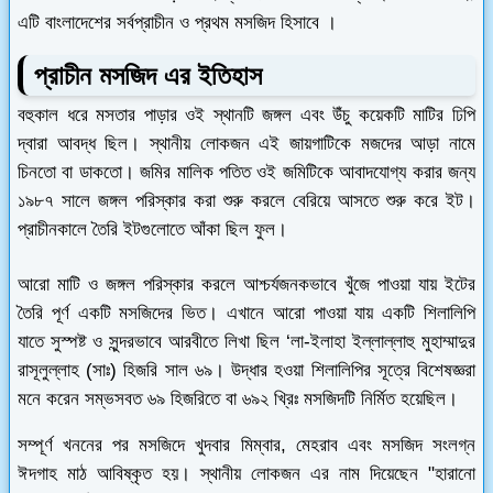
এটি
বাংলাদেশের সর্বপ্রাচীন ও প্রথম মসজিদ হিসাবে ।
প্রাচীন মসজিদ এর ইতিহাস
বহুকাল ধরে মসতার পাড়ার ওই স্থানটি জঙ্গল এবং উঁচু কয়েকটি মাটির ঢিপি
দ্বারা আবদ্ধ ছিল। স্থানীয় লোকজন এই জায়গাটিকে মজদের আড়া নামে
চিনতো বা ডাকতো। জমির মালিক পতিত ওই জমিটিকে আবাদযোগ্য করার জন্য
১৯৮৭ সালে জঙ্গল পরিস্কার করা শুরু করলে বেরিয়ে আসতে শুরু করে ইট।
প্রাচীনকালে তৈরি ইটগুলোতে আঁকা ছিল ফুল।
আরো মাটি ও জঙ্গল পরিস্কার করলে আশ্চর্যজনকভাবে খুঁজে পাওয়া যায় ইটের
তৈরি পূর্ণ একটি মসজিদের ভিত। এখানে আরো পাওয়া যায় একটি শিলালিপি
যাতে সুস্পষ্ট ও সুন্দরভাবে আরবীতে লিখা ছিল ‘লা-ইলাহা ইল্লাল্লাহু মুহাম্মাদুর
রাসূলুল্লাহ (সাঃ) হিজরি সাল ৬৯। উদ্ধার হওয়া শিলালিপির সূত্রে বিশেষজ্ঞরা
মনে করেন সম্ভসবত ৬৯ হিজরিতে বা ৬৯২ খ্রিঃ মসজিদটি নির্মিত হয়েছিল।
সম্পূর্ণ খননের পর মসজিদে খুদবার মিম্বার, মেহরাব এবং মসজিদ সংলগ্ন
ঈদগাহ মাঠ আবিষ্কৃত হয়। স্থানীয় লোকজন এর নাম দিয়েছেন "হারানো