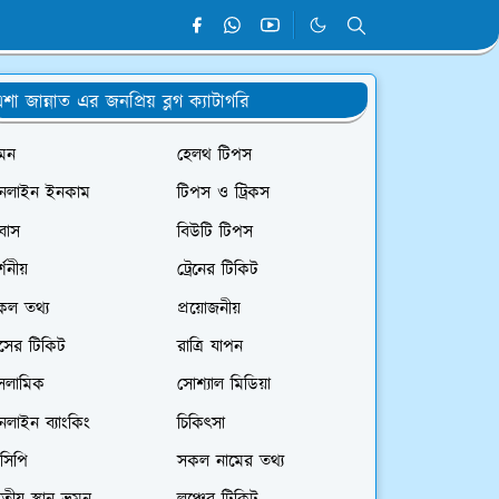
শা জান্নাত এর জনপ্রিয় ব্লগ ক্যাটাগরি
রমন
হেলথ টিপস
নলাইন ইনকাম
টিপস ও ট্রিকস
রবাস
বিউটি টিপস
্শনীয়
ট্রেনের টিকিট
কল তথ্য
প্রয়োজনীয়
াসের টিকিট
রাত্রি যাপন
সলামিক
সোশ্যাল মিডিয়া
লাইন ব্যাংকিং
চিকিৎসা
সিপি
সকল নামের তথ্য