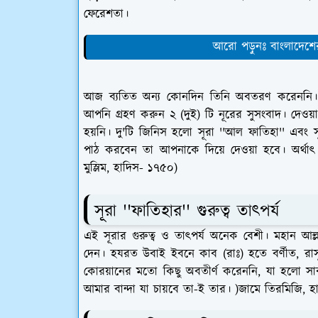
ফেরেশতা।
আরো পড়ুনঃ বাংলাদেশের 
আজ ব্যতিত অন্য কোনদিন তিনি অবতরণ করেননি।
আপনি গ্রহণ করুন ২ (দুই) টি নূরের সুসংবাদ। 
হয়নি। দু'টি জিনিস হলো সূরা ''আল ফাতিহা'' এবং 
পাঠ করবেন তা আপনাকে দিয়ে দেওয়া হবে। অর্থাৎ
মুস্লিম, হাদিস- ১৭৫০)
সূরা ''ফাতিহার'' গুরুত্ব
তাৎপর্য
এই সূরার গুরুত্ব ও
তাৎপর্য অনেক বেশী। মহান আল
দেন। হযরত উবাই ইবনে কাব (রাঃ) হতে বর্ণীত, রাসূ
কোরয়ানের মতো কিছু অবতীর্ণ করেননি, যা হলো সাব
আমার বান্দা যা চায়বে তা-ই তার। )জামে তিরমিজি, 