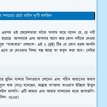
সবচেয়ে ছোট্ট প্রাচীন দু'টি মসজিদ
 এরপর ওই ফেরেশতারা তাঁকে সালাম করে বলেন যে, হে নবী
দেওয়া হয়েছে আপনাকে এবং আপনার আগে আর কোন নবীকে দেওয়া
সূরা ''বাকারার'' শেষাংশ। এই ২ (দুই) টির যে কোন হরফ আপনি
 এতে যে দোওয়ার বিষয় বস্তু আছে তা কবুল করা হবে। (সহিহ
্লাহ মুমিন বান্দার তিলওয়াত শোনেন এবং পঠিত আয়াতের জবাব
লে পাক (সাঃ) বলেছেন, আল্লাহ তা'আলা তাওরাত ইঞ্জিলে উম্মুল
উল মাসানি। এটি আমার এবং আমার বান্দাদের মধ্যে ভাগাভাগি।
হাদিস- ৩১২৫)