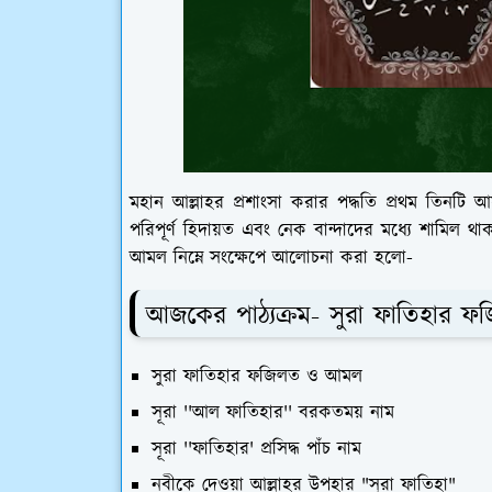
মহান আল্লাহর প্রশাংসা করার পদ্ধতি প্রথম তিনটি
পরিপূর্ণ হিদায়ত এবং নেক বান্দাদের মধ্যে শামিল থা
আমল নিম্নে সংক্ষেপে আলোচনা করা হলো-
আজকের পাঠ্যক্রম- সুরা ফাতিহার
সুরা ফাতিহার ফজিলত ও আমল
সূরা ''আল ফাতিহার'' বরকতময় নাম
সূরা ''ফাতিহার' প্রসিদ্ধ পাঁচ নাম
নবীকে দেওয়া আল্লাহর উপহার "সূরা ফাতিহা"