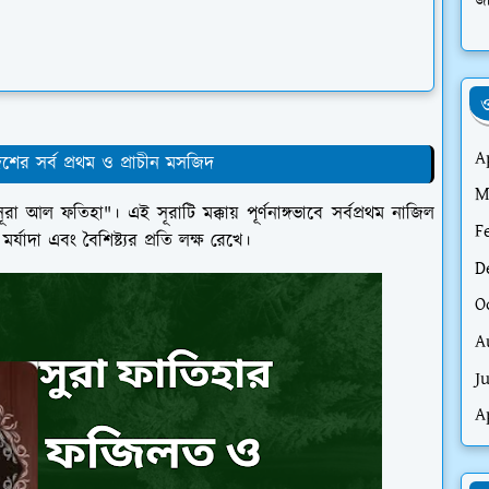
জা
ও
A
ের সর্ব প্রথম ও প্রাচীন মসজিদ
M
ূরা আল ফতিহা"। এই সূরাটি মক্কায় পূর্ণনাঙ্গভাবে সর্বপ্রথম নাজিল
F
মর্যাদা এবং
বৈশি
ষ্ট্যর প্রতি লক্ষ রেখে।
D
O
A
J
A