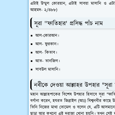
এটাই উম্মুল কোরয়ান, এটাই সাবয়া মাসানি ও এটা
আহমদ- ২/৪৮৮)
সূরা ''ফাতিহার' প্রসিদ্ধ পাঁচ নাম
আল-কোরআন।
আল- ফুরকান।
আল- কিতাব।
আত- তানজিল।
সাবউল মাসানি।
নবীকে দেওয়া আল্লাহর উপহার "সূরা 
মহান আল্লাহপাকের বিশেষ উপহার হিসাবে সূরা "ফাত
বর্ণানা করেন, হযরত জিব্রাইল (আঃ) বিশ্বনবীর কাছ
তিনি নিজের মাথা তোমেল ও বলেন যে, এটি আসমান
ছাড়া আর কখনো এই দরাজা খোনা হয়নি। তখন সেই 