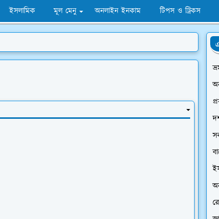
ইসলামিক
মূল মেনু
অনলাইন ইনকাম
টিপস ও ট্রিকস
এ
ভ্
অ
প্
দর
স
ব
ই
অন
রে