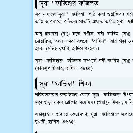
সূরা ''ফাতিহার ফজিলত
সব নামাজে সূরা '' ফাতিহা'' পাঠ করা ওয়াজিব। এই
আমি আপনাকে পঠিতব্য সাতটি আয়াত অর্থাৎ সূরা ''ফ
আবু হুরায়রা (রাঃ) হতে বর্ণীত, নবী কারিম (সা
দোয়াল্লিন, তখন তমরা বলবে, ''আমিন''। যার পড়া
হবে। (সহিহ বুখারি, হাদিস-৪১২৩)।
সূরা ''ফাতিহার'' ফজিলত সম্পর্কে নবী কারিম (সা
(কানজুল উম্মাহ, হাদিস- ২৪৯৫)
সূরা ''ফাতিহা'' শিক্ষা
শরিয়তসম্মত রুকাইয়ার ক্ষেত্রে সূরা "ফাতিয়ার" উপকা
মৃত্যু ছাড়া সকল রোগের মহৌষধ। (শুয়াবুন ঈমান, হাদ
এছাড়াও সাহাবায়ে কেরামগণ, সূরা "ফাতিহার" মাধ্য
বুখারী, হাদিস- ৪৬৪৫)