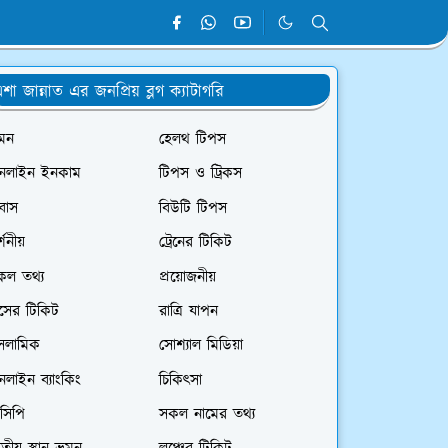
শা জান্নাত এর জনপ্রিয় ব্লগ ক্যাটাগরি
রমন
হেলথ টিপস
নলাইন ইনকাম
টিপস ও ট্রিকস
রবাস
বিউটি টিপস
্শনীয়
ট্রেনের টিকিট
কল তথ্য
প্রয়োজনীয়
াসের টিকিট
রাত্রি যাপন
সলামিক
সোশ্যাল মিডিয়া
লাইন ব্যাংকিং
চিকিৎসা
সিপি
সকল নামের তথ্য