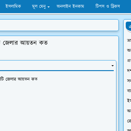
ইসলামিক
মূল মেনু
অনলাইন ইনকাম
টিপস ও ট্রিকস
এ
ভ্
মাটি জেলার আয়তন কত
অ
প্
দর
গামাটি জেলার আয়তন কত
স
ব
ই
অন
রে